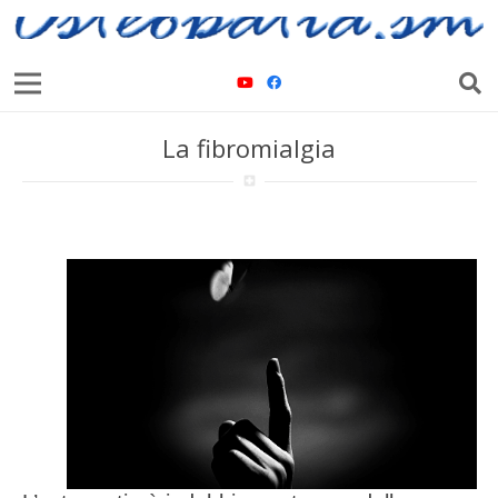
La fibromialgia
local_hospital